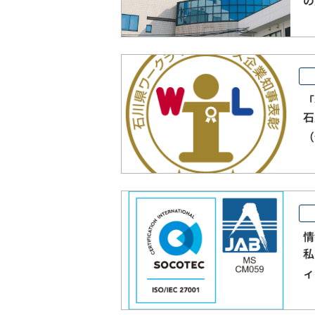
と
「
石
（
を
情
私
ィ
ン