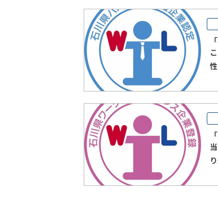
「
こ
性
男
「
当
り
川