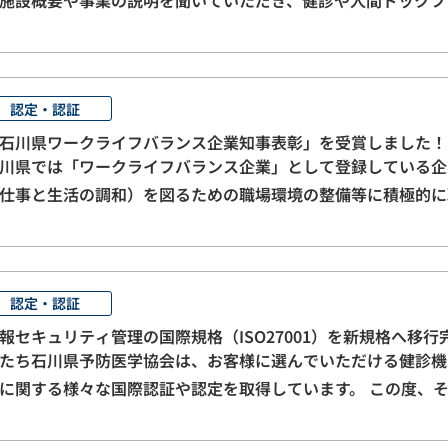
とおり見学、ミニワークショップで健康診断の…
認定・認証
石川県ワークライフバランス企業知事表彰」を受賞しました！
川県では「ワークライフバランス企業」として登録している企
仕事と生活の調和）を図るための職場環境の整備等に積極的に
表彰しています。 令和7年度は県内から15社が選出され、12…
認定・認証
報セキュリティ管理の国際規格（ISO27001）を新規格へ移
たち石川県予防医学協会は、お客様に選んでいただける健診機
に関する様々な国際認証や認定を取得しています。 この度、
トシステム認証の審査において新規格への適合が認…