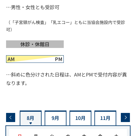
…男性・女性とも受診可
（「子宮頸がん検査」「乳エコー」ともに当協会施設内で受診
可）
休診・休館日
AM
PM
…斜めに色分けされた日程は、AMとPMで受付内容が異
なります。
7月
8月
9月
10月
11月
12月
日
月
火
水
木
金
土